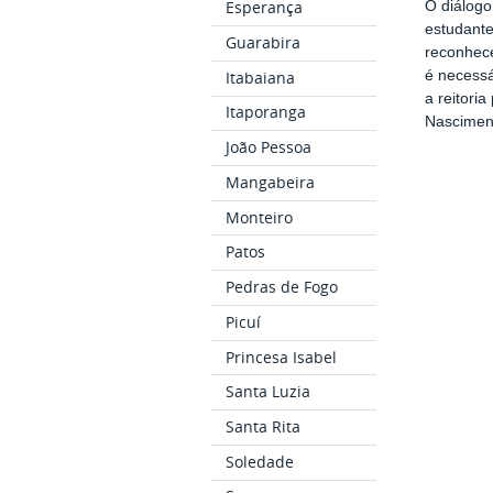
Esperança
O diálogo
estudante
Guarabira
reconhece
é necessá
Itabaiana
a reitori
Itaporanga
Nascimen
João Pessoa
Mangabeira
Monteiro
Patos
Pedras de Fogo
Picuí
Princesa Isabel
Santa Luzia
Santa Rita
Soledade