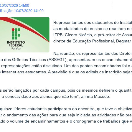
10/07/2020 14h00
dificação
:
10/07/2020 14h00
Representantes dos estudantes do Institu
as modalidades de ensino se reuniram nest
IFPB, Cícero Nicácio, o pró-reitor de Ass
diretor de Educação Profissional, Degmar
Na reunião, os representantes dos Diretó
ão dos Grêmios Técnicos (ASSEGT), apresentaram os encaminhamento
representações estão discutindo. Um dos pontos encaminhados foi o au
 internet aos estudantes. A previsão é que os editais de inscrição s
is serão lançados por cada campus, pois os mesmos definem o quantita
 a conectividade aos alunos que não tem”, afirma Macedo.
quinze líderes estudantis participaram do encontro, que teve o objetiv
r o andamento das ações para que seja iniciada as atividades não pre
do o volume de encaminhamentos e o cronograma de trabalhos que ve