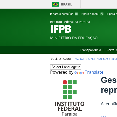
BRASIL
Ir para o conteúdo
1
Ir para o menu
2
Ir para
Instituto Federal da Paraiba
IFPB
MINISTÉRIO DA EDUCAÇÃO
Transparência
Portal
VOCÊ ESTÁ AQUI:
PÁGINA INICIAL
>
NOTÍCIAS
>
202
Powered by
Translate
Ges
rep
A reuniã