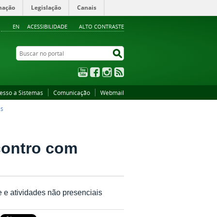
mação
Legislação
Canais
EN
ACESSIBILIDADE
ALTO CONTRASTE
Buscar no portal
Buscar no portal
YouTube
Facebook
Instagram
RSS
esso a Sistemas
Comunicação
Webmail
ES
contro com
 e atividades não presenciais