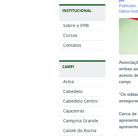
por
publicado
:
INSTITUCIONAL
última mo
Sobre o IFPB
Cursos
Contatos
Associaç
CAMPI
ambas as 
acesso de
Areia
campi.
Cabedelo
“Os edita
Cabedelo Centro
assegurar
Cajazeiras
Cerca de 
Campina Grande
apresenta
apresenta
Catolé do Rocha