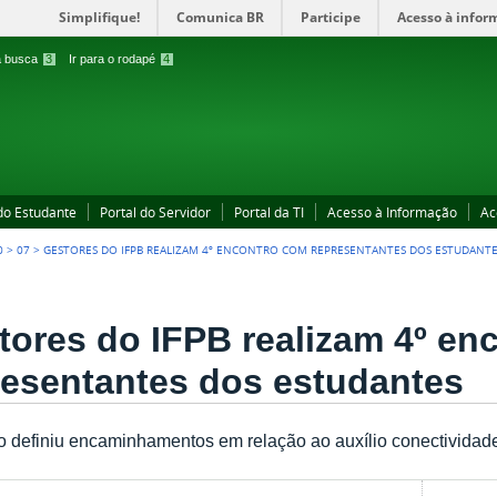
Simplifique!
Comunica BR
Participe
Acesso à infor
 a busca
3
Ir para o rodapé
4
 do Estudante
Portal do Servidor
Portal da TI
Acesso à Informação
Ac
0
>
07
>
GESTORES DO IFPB REALIZAM 4º ENCONTRO COM REPRESENTANTES DOS ESTUDANT
tores do IFPB realizam 4º en
resentantes dos estudantes
o definiu encaminhamentos em relação ao auxílio conectividade