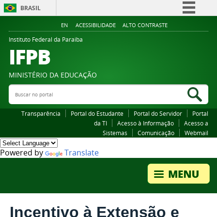
BRASIL
Simplifique!
EN
ACESSIBILIDADE
ALTO CONTRASTE
Comunica BR
Instituto Federal da Paraiba
IFPB
Participe
Acesso à informação
MINISTÉRIO DA EDUCAÇÃO
Legislação
Buscar no portal
Bus
Canais
Transparência
Portal do Estudante
Portal do Servidor
Portal
da TI
Acesso à Informação
Acesso a
Sistemas
Comunicação
Webmail
Powered by
Translate
Incentivo à Extensão e