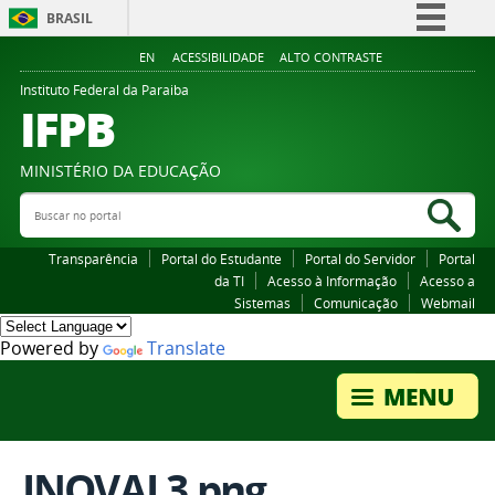
BRASIL
Simplifique!
EN
ACESSIBILIDADE
ALTO CONTRASTE
Comunica BR
Instituto Federal da Paraiba
IFPB
Participe
Acesso à informação
MINISTÉRIO DA EDUCAÇÃO
Legislação
Buscar no portal
Bus
Canais
Transparência
Portal do Estudante
Portal do Servidor
Portal
da TI
Acesso à Informação
Acesso a
Sistemas
Comunicação
Webmail
Powered by
Translate
INOVAI 3.png