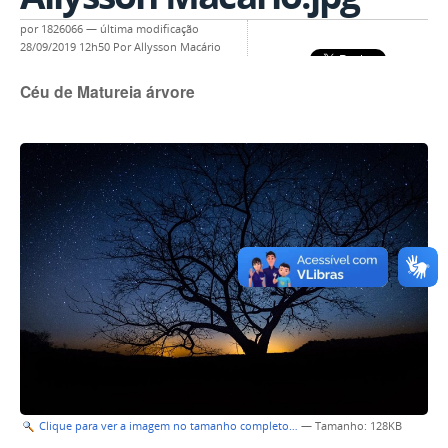
por
1826066
—
última modificação
28/09/2019 12h50
Por Allysson Macário
Céu de Matureia árvore
Clique para ver a imagem no tamanho completo…
—
Tamanho
: 128KB