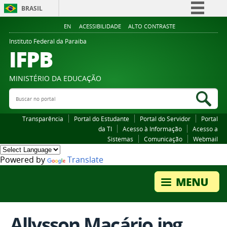
BRASIL
Simplifique!
EN
ACESSIBILIDADE
ALTO CONTRASTE
Comunica BR
Instituto Federal da Paraiba
IFPB
Participe
Acesso à informação
MINISTÉRIO DA EDUCAÇÃO
Legislação
Buscar no portal
Bus
Canais
Transparência
Portal do Estudante
Portal do Servidor
Portal
da TI
Acesso à Informação
Acesso a
Sistemas
Comunicação
Webmail
Powered by
Translate
Allysson Macário.jpg