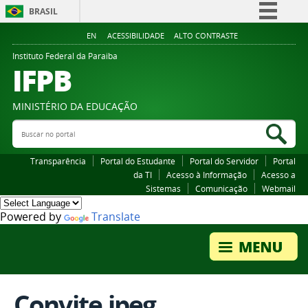
BRASIL
Simplifique!
EN
ACESSIBILIDADE
ALTO CONTRASTE
Comunica BR
Instituto Federal da Paraiba
IFPB
Participe
Acesso à informação
MINISTÉRIO DA EDUCAÇÃO
Legislação
Buscar no portal
Bus
Canais
Transparência
Portal do Estudante
Portal do Servidor
Portal
da TI
Acesso à Informação
Acesso a
Sistemas
Comunicação
Webmail
Powered by
Translate
Convite.jpeg