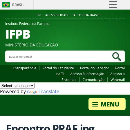
BRASIL
Simplifique!
EN
ACESSIBILIDADE
ALTO CONTRASTE
Comunica BR
Instituto Federal da Paraiba
IFPB
Participe
Acesso à informação
MINISTÉRIO DA EDUCAÇÃO
Legislação
Buscar no portal
Bus
Canais
Transparência
Portal do Estudante
Portal do Servidor
Portal
da TI
Acesso à Informação
Acesso a
Sistemas
Comunicação
Webmail
Powered by
Translate
Encontro PRAF.jpg