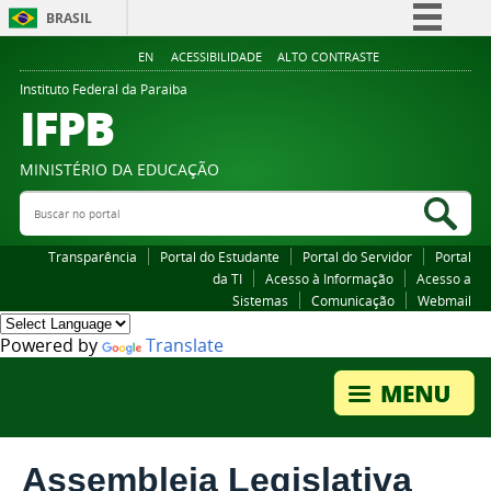
BRASIL
Simplifique!
EN
ACESSIBILIDADE
ALTO CONTRASTE
Comunica BR
Instituto Federal da Paraiba
IFPB
Participe
Acesso à informação
MINISTÉRIO DA EDUCAÇÃO
Legislação
Buscar no portal
Bus
Canais
Transparência
Portal do Estudante
Portal do Servidor
Portal
da TI
Acesso à Informação
Acesso a
Sistemas
Comunicação
Webmail
Powered by
Translate
Assembleia Legislativa