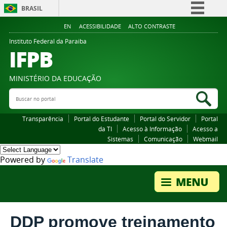
BRASIL
Simplifique!
EN
ACESSIBILIDADE
ALTO CONTRASTE
Comunica BR
Instituto Federal da Paraiba
IFPB
Participe
Acesso à informação
MINISTÉRIO DA EDUCAÇÃO
Legislação
Buscar no portal
Bus
Canais
Transparência
Portal do Estudante
Portal do Servidor
Portal
da TI
Acesso à Informação
Acesso a
Sistemas
Comunicação
Webmail
Powered by
Translate
DDP promove treinamento