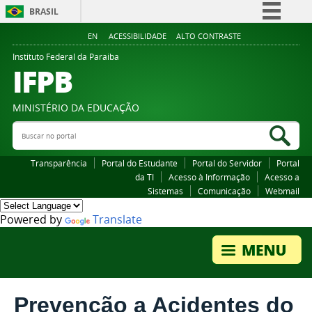
BRASIL
Simplifique!
EN
ACESSIBILIDADE
ALTO CONTRASTE
Comunica BR
Instituto Federal da Paraiba
IFPB
Participe
Acesso à informação
MINISTÉRIO DA EDUCAÇÃO
Legislação
Buscar no portal
Bus
Canais
Transparência
Portal do Estudante
Portal do Servidor
Portal
da TI
Acesso à Informação
Acesso a
Sistemas
Comunicação
Webmail
Powered by
Translate
Prevenção a Acidentes do