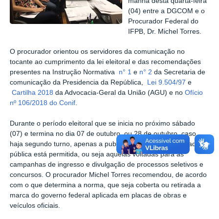
manhã desta quarta-feira
(04) entre a DGCOM e o
Procurador Federal do
IFPB, Dr. Michel Torres.
O procurador orientou os servidores da comunicação no
tocante ao cumprimento da lei eleitoral e das recomendações
presentes na Instrução Normativa
n° 1
e
n° 2
da Secretaria de
comunicação da Presidencia da República,
Lei 9.504/97
e
Cartilha 2018
da Advocacia-Geral da União (AGU) e no
Ofício
nº 106/2018 do Conif
.
Durante o período eleitoral que se inicia no próximo sábado
(07) e termina no dia 07 de outubro, ou 28 de outubro, caso
haja segundo turno, apenas a publicidade legal e de utilidade
pública está permitida, ou seja aquelas voltadas para as
campanhas de ingresso e divulgação de processos seletivos e
concursos. O procurador Michel Torres recomendou, de acordo
com o que determina a norma, que seja coberta ou retirada a
marca do governo federal aplicada em placas de obras e
veículos oficiais.