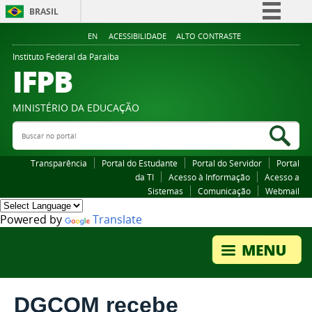
BRASIL
Simplifique!
EN
ACESSIBILIDADE
ALTO CONTRASTE
Comunica BR
Instituto Federal da Paraiba
IFPB
Participe
Acesso à informação
MINISTÉRIO DA EDUCAÇÃO
Legislação
Buscar no portal
Bus
Canais
Transparência
Portal do Estudante
Portal do Servidor
Portal
da TI
Acesso à Informação
Acesso a
Sistemas
Comunicação
Webmail
Powered by
Translate
DGCOM recebe