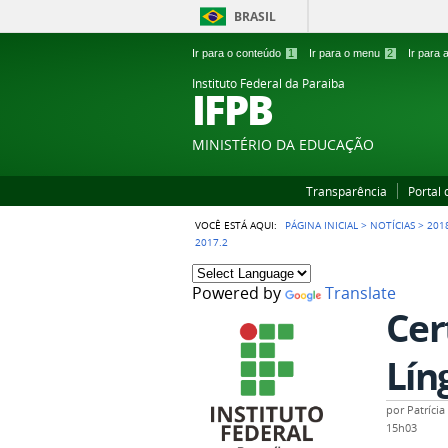
BRASIL
Ir para o conteúdo
1
Ir para o menu
2
Ir para
Instituto Federal da Paraiba
IFPB
MINISTÉRIO DA EDUCAÇÃO
Transparência
Portal
VOCÊ ESTÁ AQUI:
PÁGINA INICIAL
>
NOTÍCIAS
>
201
2017.2
Powered by
Translate
Cer
Lín
por
Patríci
15h03