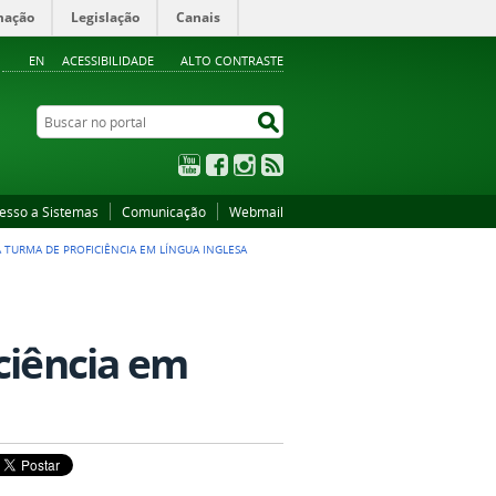
mação
Legislação
Canais
EN
ACESSIBILIDADE
ALTO CONTRASTE
Buscar no portal
Buscar no portal
YouTube
Facebook
Instagram
RSS
esso a Sistemas
Comunicação
Webmail
A TURMA DE PROFICIÊNCIA EM LÍNGUA INGLESA
ciência em