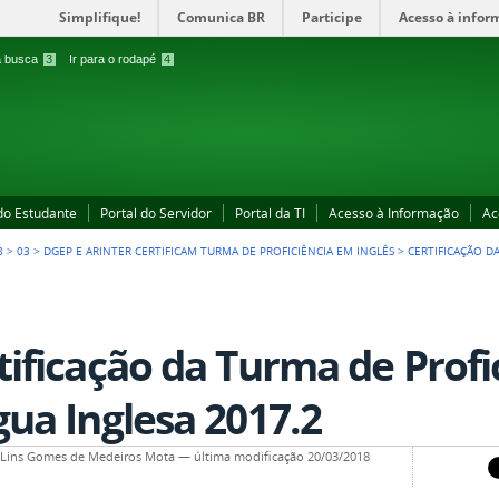
Simplifique!
Comunica BR
Participe
Acesso à infor
 a busca
3
Ir para o rodapé
4
 do Estudante
Portal do Servidor
Portal da TI
Acesso à Informação
Ac
8
>
03
>
DGEP E ARINTER CERTIFICAM TURMA DE PROFICIÊNCIA EM INGLÊS
>
CERTIFICAÇÃO D
tificação da Turma de Profi
gua Inglesa 2017.2
a Lins Gomes de Medeiros Mota
—
última modificação
20/03/2018