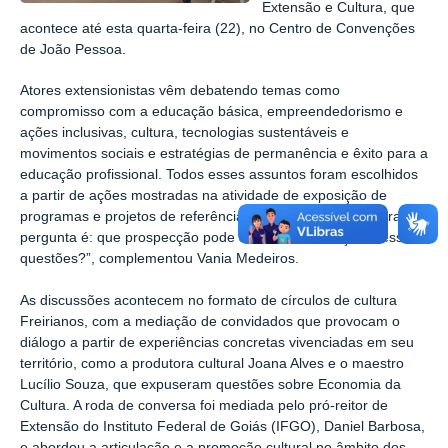
Extensão e Cultura, que
acontece até esta quarta-feira (22), no Centro de Convenções
de João Pessoa.
Atores extensionistas vêm debatendo temas como
compromisso com a educação básica, empreendedorismo e
ações inclusivas, cultura, tecnologias sustentáveis e
movimentos sociais e estratégias de permanência e êxito para a
educação profissional. Todos esses assuntos foram escolhidos
a partir de ações mostradas na atividade de exposição de
programas e projetos de referência da Rede Federal. “A grande
pergunta é: que prospecção pode ser feita em relação a essas
questões?”, complementou Vania Medeiros.
As discussões acontecem no formato de círculos de cultura
Freirianos, com a mediação de convidados que provocam o
diálogo a partir de experiências concretas vivenciadas em seu
território, como a produtora cultural Joana Alves e o maestro
Lucílio Souza, que expuseram questões sobre Economia da
Cultura. A roda de conversa foi mediada pelo pró-reitor de
Extensão do Instituto Federal de Goiás (IFGO), Daniel Barbosa,
e abordou a articulação e a promoção cultural no âmbito dos