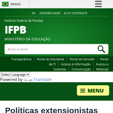
BRASIL
Simplifique!
EN
ACESSIBILIDADE
ALTO CONTRASTE
Comunica BR
Instituto Federal da Paraiba
IFPB
Participe
Acesso à informação
MINISTÉRIO DA EDUCAÇÃO
Legislação
Buscar no portal
Bus
Canais
Transparência
Portal do Estudante
Portal do Servidor
Portal
da TI
Acesso à Informação
Acesso a
Sistemas
Comunicação
Webmail
Powered by
Translate
Políticas extensionistas