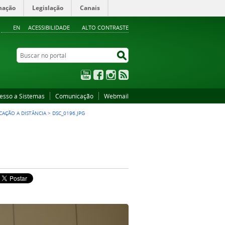
mação
Legislação
Canais
EN
ACESSIBILIDADE
ALTO CONTRASTE
Buscar no portal
Buscar no portal
YouTube
Facebook
Instagram
RSS
esso a Sistemas
Comunicação
Webmail
CAÇÃO A DISTÂNCIA
>
DSC_0196.JPG