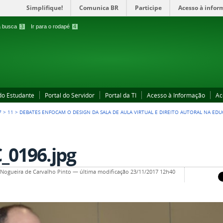
Simplifique!
Comunica BR
Participe
Acesso à infor
 a busca
3
Ir para o rodapé
4
 do Estudante
Portal do Servidor
Portal da TI
Acesso à Informação
Ac
7
>
11
>
DEBATES ENFOCAM O DESIGN DA SALA DE AULA VIRTUAL E DIREITO AUTORAL NA EDU
_0196.jpg
a Nogueira de Carvalho Pinto
—
última modificação
23/11/2017 12h40