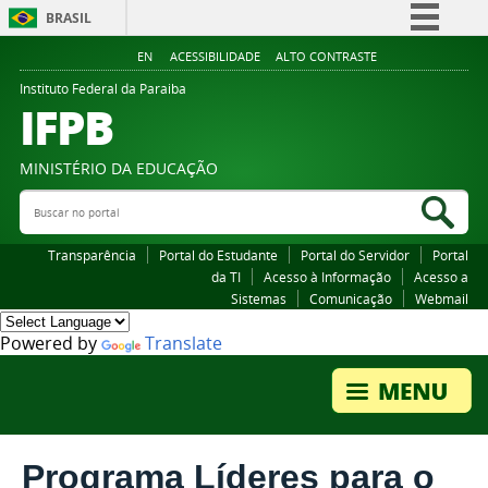
BRASIL
Simplifique!
EN
ACESSIBILIDADE
ALTO CONTRASTE
Comunica BR
Instituto Federal da Paraiba
IFPB
Participe
Acesso à informação
MINISTÉRIO DA EDUCAÇÃO
Legislação
Buscar no portal
Bus
Canais
Transparência
Portal do Estudante
Portal do Servidor
Portal
da TI
Acesso à Informação
Acesso a
Sistemas
Comunicação
Webmail
Powered by
Translate
Programa Líderes para o