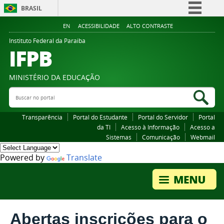
BRASIL
Simplifique!
EN
ACESSIBILIDADE
ALTO CONTRASTE
Comunica BR
Instituto Federal da Paraiba
IFPB
Participe
Acesso à informação
MINISTÉRIO DA EDUCAÇÃO
Legislação
Buscar no portal
Bus
Canais
Transparência
Portal do Estudante
Portal do Servidor
Portal
da TI
Acesso à Informação
Acesso a
Sistemas
Comunicação
Webmail
Powered by
Translate
Abertas inscrições para o