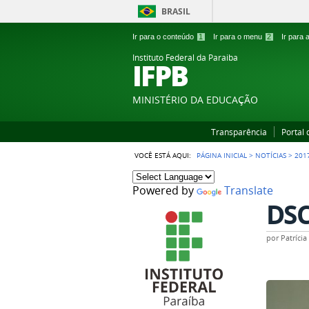
BRASIL
Ir para o conteúdo
1
Ir para o menu
2
Ir para
Instituto Federal da Paraiba
IFPB
MINISTÉRIO DA EDUCAÇÃO
Transparência
Portal
VOCÊ ESTÁ AQUI:
PÁGINA INICIAL
>
NOTÍCIAS
>
201
Powered by
Translate
DSC
por
Patríci