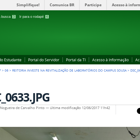
Simplifique!
Comunica BR
Participe
Acesso à infor
 a busca
3
Ir para o rodapé
4
 do Estudante
Portal do Servidor
Portal da TI
Acesso à Informação
Ac
7
>
06
>
REITORIA INVESTE NA REVITALIZAÇÃO DE LABORATÓRIOS DO CAMPUS SOUSA
>
DSC_0
_0633.JPG
a Nogueira de Carvalho Pinto
—
última modificação
12/06/2017 11h42