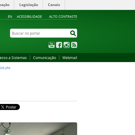
mação
Legislação
Canais
EN
ACESSIBILIDADE
ALTO CONTRASTE
Buscar no portal
Buscar no portal
YouTube
Facebook
Instagram
RSS
esso a Sistemas
Comunicação
Webmail
633.JPG