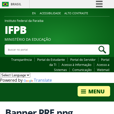
BRASIL
Simplifique!
EN
ACESSIBILIDADE
ALTO CONTRASTE
Comunica BR
Instituto Federal da Paraiba
IFPB
Participe
Acesso à informação
MINISTÉRIO DA EDUCAÇÃO
Legislação
Buscar no portal
Bus
Canais
Transparência
Portal do Estudante
Portal do Servidor
Portal
da TI
Acesso à Informação
Acesso a
Sistemas
Comunicação
Webmail
Powered by
Translate
Banner PRE.png