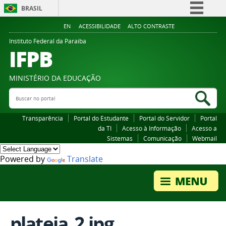
BRASIL
Simplifique!
EN
ACESSIBILIDADE
ALTO CONTRASTE
Comunica BR
Instituto Federal da Paraiba
IFPB
Participe
Acesso à informação
MINISTÉRIO DA EDUCAÇÃO
Legislação
Buscar no portal
Bus
Canais
Transparência
Portal do Estudante
Portal do Servidor
Portal
da TI
Acesso à Informação
Acesso a
Sistemas
Comunicação
Webmail
Powered by
Translate
plateia_2.jpg