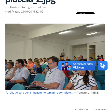
por
Gustavo Rodrigues
—
última
modificação
29/09/2016 12h52
Clique para ver a imagem no tamanho completo…
—
Tamanho
: 148KB
Voltar para o topo