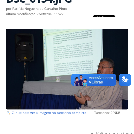
por
Patrícia Nogueira de Carvalho Pinto
—
última modificação
22/08/2016 11h27
Clique para ver a imagem no tamanho completo…
—
Tamanho
: 229KB
Voltar para o topo