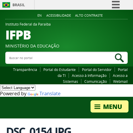
BRASIL
Simplifique!
EN
ACESSIBILIDADE
ALTO CONTRASTE
Comunica BR
Instituto Federal da Paraiba
IFPB
Participe
Acesso à informação
MINISTÉRIO DA EDUCAÇÃO
Legislação
Buscar no portal
Bus
Canais
Transparência
Portal do Estudante
Portal do Servidor
Portal
da TI
Acesso à Informação
Acesso a
Sistemas
Comunicação
Webmail
Powered by
Translate
DSC_0154.JPG