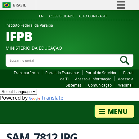
BRASIL
Simplifique!
EN
ACESSIBILIDADE
ALTO CONTRASTE
Comunica BR
Instituto Federal da Paraiba
IFPB
Participe
Acesso à informação
MINISTÉRIO DA EDUCAÇÃO
Legislação
Buscar no portal
Bus
Canais
Transparência
Portal do Estudante
Portal do Servidor
Portal
da TI
Acesso à Informação
Acesso a
Sistemas
Comunicação
Webmail
Powered by
Translate
SAM_7812.JPG