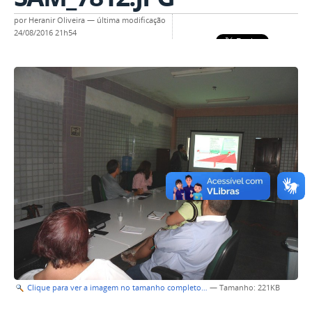
por
Heranir Oliveira
—
última modificação
24/08/2016 21h54
Clique para ver a imagem no tamanho completo…
—
Tamanho
: 221KB