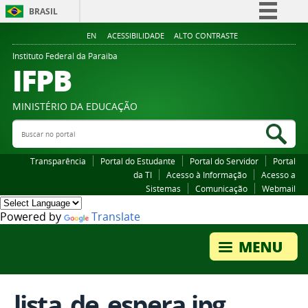
BRASIL
Simplifique!
EN
ACESSIBILIDADE
ALTO CONTRASTE
Comunica BR
Instituto Federal da Paraiba
IFPB
Participe
Acesso à informação
MINISTÉRIO DA EDUCAÇÃO
Legislação
Buscar no portal
Bus
Canais
Transparência
Portal do Estudante
Portal do Servidor
Portal
da TI
Acesso à Informação
Acesso a
Sistemas
Comunicação
Webmail
Powered by
Translate
lista_de_espera.jpg