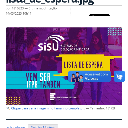
por
1810823
—
última modificação
14/03/2023 10h11
Clique para ver a imagem no tamanho completo…
—
Tamanho
: 151KB
registrado em:
Notícias Monteiro