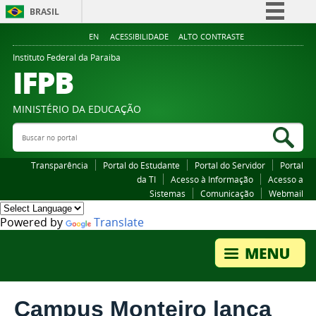
BRASIL
Simplifique!
EN
ACESSIBILIDADE
ALTO CONTRASTE
Comunica BR
Instituto Federal da Paraiba
IFPB
Participe
Acesso à informação
MINISTÉRIO DA EDUCAÇÃO
Legislação
Buscar no portal
Bus
Canais
Transparência
Portal do Estudante
Portal do Servidor
Portal
da TI
Acesso à Informação
Acesso a
Sistemas
Comunicação
Webmail
Powered by
Translate
Campus Monteiro lança