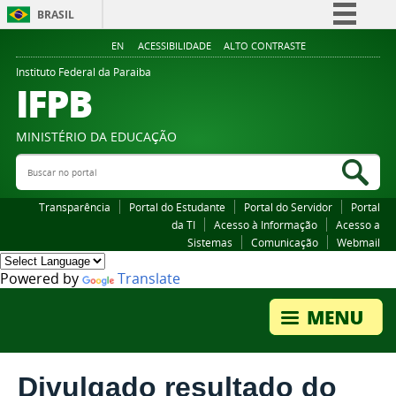
BRASIL
Simplifique!
EN
ACESSIBILIDADE
ALTO CONTRASTE
Comunica BR
Instituto Federal da Paraiba
IFPB
Participe
Acesso à informação
MINISTÉRIO DA EDUCAÇÃO
Legislação
Buscar no portal
Bus
Canais
Transparência
Portal do Estudante
Portal do Servidor
Portal
da TI
Acesso à Informação
Acesso a
Sistemas
Comunicação
Webmail
Powered by
Translate
Divulgado resultado do