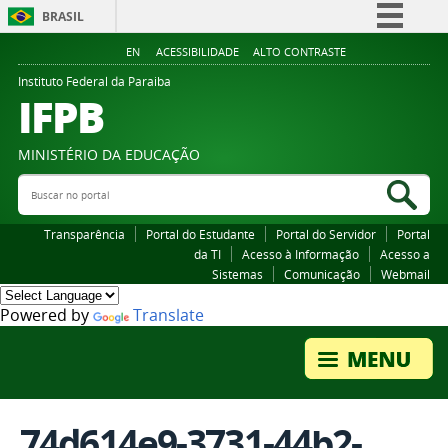
BRASIL
Simplifique!
EN
ACESSIBILIDADE
ALTO CONTRASTE
Comunica BR
Instituto Federal da Paraiba
IFPB
Participe
Acesso à informação
MINISTÉRIO DA EDUCAÇÃO
Legislação
Buscar no portal
Bus
Canais
Transparência
Portal do Estudante
Portal do Servidor
Portal
da TI
Acesso à Informação
Acesso a
Sistemas
Comunicação
Webmail
Powered by
Translate
74d614e9-3731-44b2-