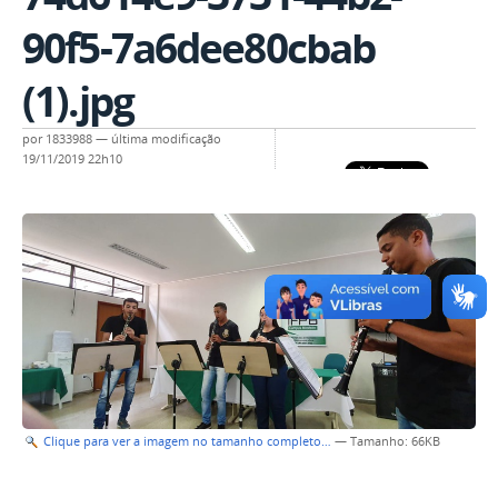
90f5-7a6dee80cbab
(1).jpg
por
1833988
—
última modificação
19/11/2019 22h10
Clique para ver a imagem no tamanho completo…
—
Tamanho
: 66KB