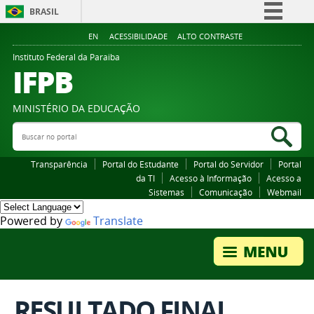
BRASIL
Simplifique!
EN
ACESSIBILIDADE
ALTO CONTRASTE
Comunica BR
Instituto Federal da Paraiba
IFPB
Participe
Acesso à informação
MINISTÉRIO DA EDUCAÇÃO
Legislação
Buscar no portal
Bus
Canais
Transparência
Portal do Estudante
Portal do Servidor
Portal
da TI
Acesso à Informação
Acesso a
Sistemas
Comunicação
Webmail
Powered by
Translate
RESULTADO FINAL