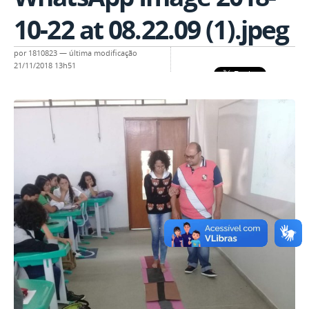
10-22 at 08.22.09 (1).jpeg
por
1810823
—
última modificação
21/11/2018 13h51