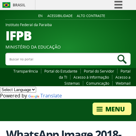
BRASIL
Simplifique!
EN
ACESSIBILIDADE
ALTO CONTRASTE
Comunica BR
Instituto Federal da Paraiba
IFPB
Participe
Acesso à informação
MINISTÉRIO DA EDUCAÇÃO
Legislação
Buscar no portal
Bus
Canais
Transparência
Portal do Estudante
Portal do Servidor
Portal
da TI
Acesso à Informação
Acesso a
Sistemas
Comunicação
Webmail
Powered by
Translate
WhatsApp Image 2018-