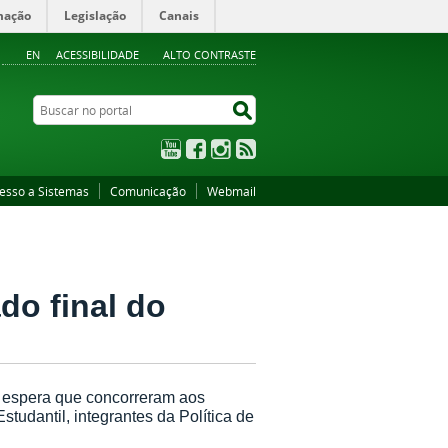
mação
Legislação
Canais
EN
ACESSIBILIDADE
ALTO CONTRASTE
Buscar no portal
Buscar no portal
YouTube
Facebook
Instagram
RSS
esso a Sistemas
Comunicação
Webmail
do final do
de espera que concorreram aos
tudantil, integrantes da Política de