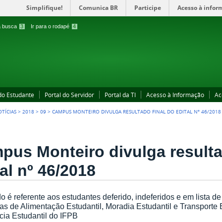
Simplifique!
Comunica BR
Participe
Acesso à infor
 a busca
3
Ir para o rodapé
4
 do Estudante
Portal do Servidor
Portal da TI
Acesso à Informação
Ac
TÍCIAS
>
2018
>
09
>
CAMPUS MONTEIRO DIVULGA RESULTADO FINAL DO EDITAL Nº 46/2018
pus Monteiro divulga resulta
al nº 46/2018
o é referente aos estudantes deferido, indeferidos e em lista 
s de Alimentação Estudantil, Moradia Estudantil e Transporte Es
cia Estudantil do IFPB