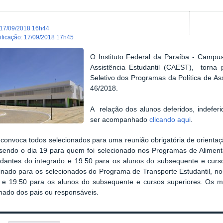
17/09/2018 16h44
dificação
:
17/09/2018 17h45
O Instituto Federal da Paraíba - Campu
Assistência Estudantil (CAEST), torna 
Seletivo dos Programas da Política de Assi
46/2018.
A relação dos alunos deferidos, indefer
ser acompanhado
clicando aqui
.
onvoca todos selecionados para uma reunião obrigatória de orientaç
sendo o dia 19 para quem foi selecionado nos P
rogramas de Alimen
udantes do integrado e 19:50 para os alunos do subsequente e curs
inado para os selecionados do
Programa de Transporte Estudantil,
no
o e 19:50 para os alunos do subsequente e cursos superiores. Os
ado dos pais ou responsáveis.