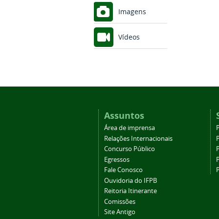
Imagens
Vídeos
Assuntos
Área de imprensa
Relações Internacionais
P
Concurso Público
P
Egressos
P
Fale Conosco
Ouvidoria do IFPB
Reitoria Itinerante
Comissões
Site Antigo