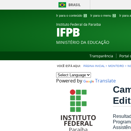
BRASIL
Ir para o conteúdo
1
Ir para o menu
2
Ir para
Instituto Federal da Paraiba
IFPB
MINISTÉRIO DA EDUCAÇÃO
Transparência
Portal
VOCÊ ESTÁ AQUI:
PÁGINA INICIAL
>
MONTEIRO
>
NO
Powered by
Translate
Cam
Edit
Resultad
Programa
Assistên