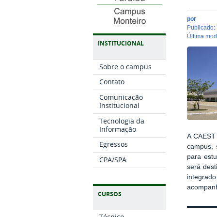
por
publicado
:
última mo
INSTITUCIONAL
Sobre o campus
Contato
Comunicação
Institucional
Tecnologia da
Informação
A CAEST c
Egressos
campus, 
para est
CPA/SPA
será dest
integrad
acompanh
CURSOS
Técnico