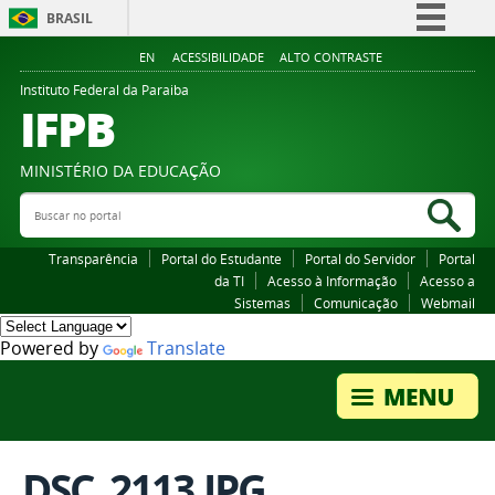
BRASIL
Simplifique!
EN
ACESSIBILIDADE
ALTO CONTRASTE
Comunica BR
Instituto Federal da Paraiba
IFPB
Participe
Acesso à informação
MINISTÉRIO DA EDUCAÇÃO
Legislação
Buscar no portal
Bus
Canais
Transparência
Portal do Estudante
Portal do Servidor
Portal
da TI
Acesso à Informação
Acesso a
Sistemas
Comunicação
Webmail
Powered by
Translate
DSC_2113.JPG