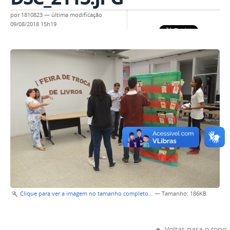
por
1810823
—
última modificação
09/08/2018 15h19
Clique para ver a imagem no tamanho completo…
—
Tamanho
: 186KB
Voltar para o topo