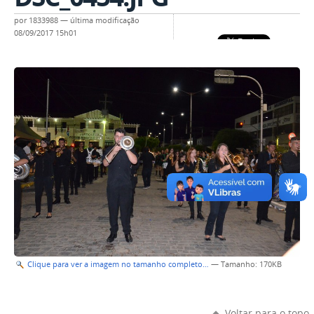
por
1833988
—
última modificação
08/09/2017 15h01
Clique para ver a imagem no tamanho completo…
—
Tamanho
: 170KB
Voltar para o topo