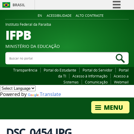
BRASIL
Simplifique!
EN
ACESSIBILIDADE
ALTO CONTRASTE
Comunica BR
Instituto Federal da Paraiba
IFPB
Participe
Acesso à informação
MINISTÉRIO DA EDUCAÇÃO
Legislação
Buscar no portal
Bus
Canais
Transparência
Portal do Estudante
Portal do Servidor
Portal
da TI
Acesso à Informação
Acesso a
Sistemas
Comunicação
Webmail
Powered by
Translate
DSC_0454.JPG