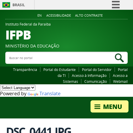
BRASIL
Simplifique!
EN
ACESSIBILIDADE
ALTO CONTRASTE
Comunica BR
Instituto Federal da Paraiba
IFPB
Participe
Acesso à informação
MINISTÉRIO DA EDUCAÇÃO
Legislação
Buscar no portal
Bus
Canais
Transparência
Portal do Estudante
Portal do Servidor
Portal
da TI
Acesso à Informação
Acesso a
Sistemas
Comunicação
Webmail
Powered by
Translate
DSC_0441.JPG