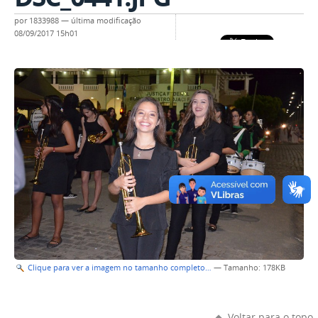
por
1833988
—
última modificação
08/09/2017 15h01
Clique para ver a imagem no tamanho completo…
—
Tamanho
: 178KB
Voltar para o topo