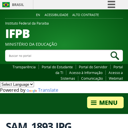
BRASIL
Simplifique!
EN
ACESSIBILIDADE
ALTO CONTRASTE
Comunica BR
Instituto Federal da Paraiba
IFPB
Participe
Acesso à informação
MINISTÉRIO DA EDUCAÇÃO
Legislação
Buscar no portal
Bus
Canais
Transparência
Portal do Estudante
Portal do Servidor
Portal
da TI
Acesso à Informação
Acesso a
Sistemas
Comunicação
Webmail
Powered by
Translate
SAM_1893.JPG