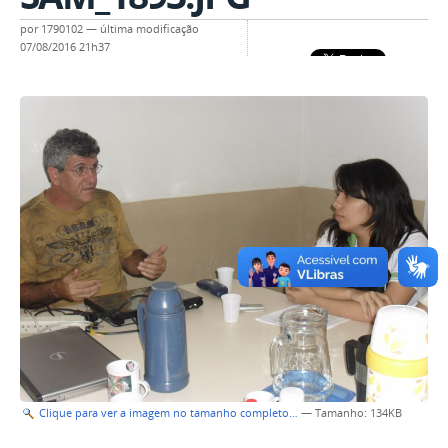
por
1790102
—
última modificação
07/08/2016 21h37
Clique para ver a imagem no tamanho completo…
—
Tamanho
: 134KB