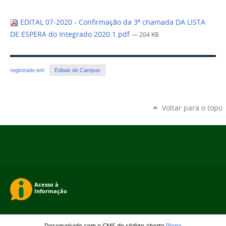
EDITAL 07-2020 - Confirmação da 3ª chamada DA LISTA
DE ESPERA do Integrado 2020.1.pdf
— 204 KB
registrado em:
Editais do Campus
Voltar para o topo
Desenvolvido com o CMS de código aberto
Plone