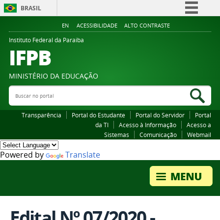
BRASIL
Simplifique!
EN
ACESSIBILIDADE
ALTO CONTRASTE
Comunica BR
Instituto Federal da Paraiba
IFPB
Participe
Acesso à informação
MINISTÉRIO DA EDUCAÇÃO
Legislação
Buscar no portal
Bus
Canais
Transparência
Portal do Estudante
Portal do Servidor
Portal
da TI
Acesso à Informação
Acesso a
Sistemas
Comunicação
Webmail
Powered by
Translate
Edital Nº 07/2020 -