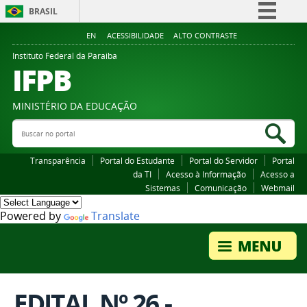
BRASIL
Simplifique!
EN
ACESSIBILIDADE
ALTO CONTRASTE
Comunica BR
Instituto Federal da Paraiba
IFPB
Participe
Acesso à informação
MINISTÉRIO DA EDUCAÇÃO
Legislação
Buscar no portal
Bus
Canais
Transparência
Portal do Estudante
Portal do Servidor
Portal
da TI
Acesso à Informação
Acesso a
Sistemas
Comunicação
Webmail
Powered by
Translate
EDITAL Nº 26 -