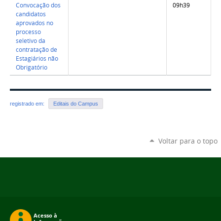
Convocação dos
09h39
candidatos
aprovados no
processo
seletivo da
contratação de
Estagiários não
Obrigatório
registrado em:
Editais do Campus
Voltar para o topo