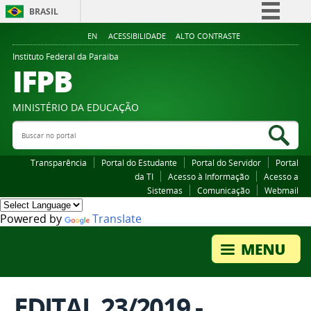
BRASIL
Simplifique!
EN
ACESSIBILIDADE
ALTO CONTRASTE
Comunica BR
Instituto Federal da Paraiba
IFPB
Participe
Acesso à informação
MINISTÉRIO DA EDUCAÇÃO
Legislação
Buscar no portal
Bus
Canais
Transparência
Portal do Estudante
Portal do Servidor
Portal
da TI
Acesso à Informação
Acesso a
Sistemas
Comunicação
Webmail
Powered by
Translate
EDITAL 23/2019 -