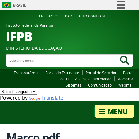
BRASIL
Simplifique!
EN
ACESSIBILIDADE
ALTO CONTRASTE
Comunica BR
Instituto Federal da Paraiba
IFPB
Participe
Acesso à informação
MINISTÉRIO DA EDUCAÇÃO
Legislação
Buscar no portal
Bus
Canais
Transparência
Portal do Estudante
Portal do Servidor
Portal
da TI
Acesso à Informação
Acesso a
Sistemas
Comunicação
Webmail
Powered by
Translate
Março.pdf