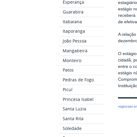
Esperança
estagiári
estágio n
Guarabira
receberá 
Itabaiana
de efetiva
Itaporanga
A relação
João Pessoa
dezembro 
Mangabeira
O estágio
Monteiro
cidadã, p
entre o c
Patos
estágio n
Pedras de Fogo
Compromis
Instituiç
Picuí
Princesa Isabel
registrado 
Santa Luzia
Santa Rita
Soledade