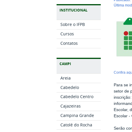
última mo
INSTITUCIONAL
Sobre o IFPB
Cursos
Contatos
CAMPI
Confira aqu
Areia
Para se i
Cabedelo
setor de 
Cabedelo Centro
inscrição
informand
Cajazeiras
Escolar, 
Campina Grande
Escolar -
Catolé do Rocha
Serão con