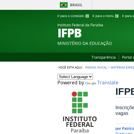
BRASIL
Ir para o conteúdo
1
Ir para o menu
2
Ir para
Instituto Federal da Paraiba
IFPB
MINISTÉRIO DA EDUCAÇÃO
Transparência
Portal
VOCÊ ESTÁ AQUI:
PÁGINA INICIAL
>
MATÉRIAS ESPEC
Powered by
Translate
IFP
Inscriçõ
vagas
por
Patríc
publicado
: