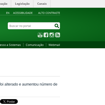
mação
Legislação
Canais
EN
ACESSIBILIDADE
ALTO CONTRASTE
Buscar no portal
Buscar no portal
YouTube
Facebook
Instagram
RSS
esso a Sistemas
Comunicação
Webmail
l foi alterado e aumentou número de