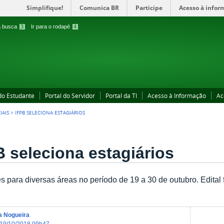
Simplifique!
Comunica BR
Participe
Acesso à infor
 a busca
3
Ir para o rodapé
4
 do Estudante
Portal do Servidor
Portal da TI
Acesso à Informação
Ac
IAIS
>
IFPB SELECIONA ESTAGIÁRIOS
B seleciona estagiários
es para diversas áreas no período de 19 a 30 de outubro. Edita
ia Nogueira
19/10/2018 09h47