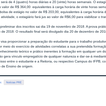
o será de 4 (quatro) horas diárias e 20 (vinte) horas semanais. O estag
o valor de R$ 364,00 equivalentes à carga horária de vinte horas seman
bolsa de estágio no valor de R$ 203,00, equivalentes à carga horária 
 atividade, o estagiário fará jus ao valor de R$6,00 para viabilizar o tra
 preliminar dos inscritos sai dia 19 de novembro de 2018. A prova prát
de 2018. O resultado final será divulgado dia 20 de dezembro de 201
 visa proporcionar a preparação do estudante para o trabalho produti
or meio do exercício de atividades correlatas a sua pretendida formação
onhecimento teórico e prático inerentes à formação em qualquer um do
ão gera vínculo empregatício de qualquer natureza e dar-se-á median
so entre o estudante e a Reitoria, ou respectivo Campus do IFPB, com
ão de Ensino de origem.
em:
Notícias PRE