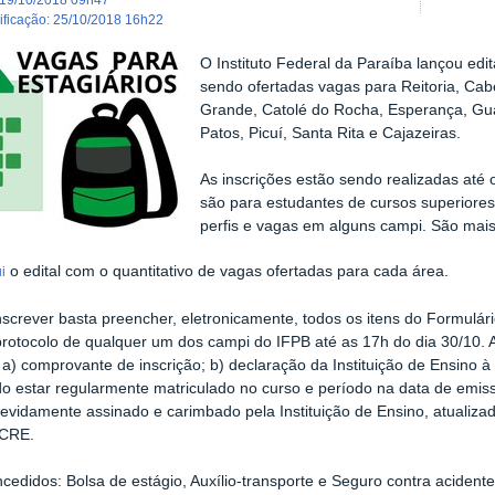
dificação
:
25/10/2018 16h22
O Instituto Federal da Paraíba lançou edi
sendo ofertadas vagas para Reitoria, Ca
Grande, Catolé do Rocha, Esperança, Guar
Patos, Picuí, Santa Rita e Cajazeiras.
As inscrições estão sendo realizadas até 
são para estudantes de cursos superiores
perfis e vagas em alguns campi. São mai
o edital com o quantitativo de vagas ofertadas para cada área.
i
nscrever basta preencher, eletronicamente, todos os itens do Formulári
protocolo de qualquer um dos campi do IFPB até as 17h do dia 30/10.
: a) comprovante de inscrição; b) declaração da Instituição de Ensino à
o estar regularmente matriculado no curso e período na data de emiss
devidamente assinado e carimbado pela Instituição de Ensino, atualiz
 CRE.
cedidos: Bolsa de estágio, Auxílio-transporte e Seguro contra acidente