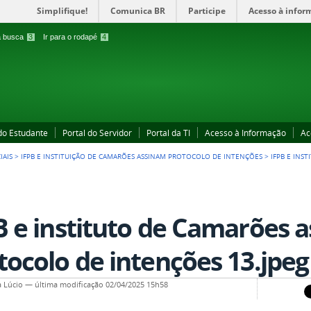
Simplifique!
Comunica BR
Participe
Acesso à infor
 a busca
3
Ir para o rodapé
4
 do Estudante
Portal do Servidor
Portal da TI
Acesso à Informação
Ac
IAIS
>
IFPB E INSTITUIÇÃO DE CAMARÕES ASSINAM PROTOCOLO DE INTENÇÕES
>
IFPB E INS
B e instituto de Camarões 
tocolo de intenções 13.jpeg
a Lúcio
—
última modificação
02/04/2025 15h58