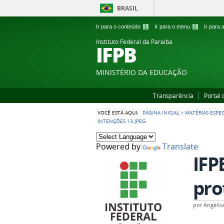
BRASIL
Ir para o conteúdo
1
Ir para o menu
2
Ir para
Instituto Federal da Paraiba
IFPB
MINISTÉRIO DA EDUCAÇÃO
Transparência
Portal
VOCÊ ESTÁ AQUI:
PÁGINA INICIAL
>
MATÉRIAS ESPEC
INTENÇÕES 13.JPEG
Powered by
Translate
IFP
pro
por
Angélic