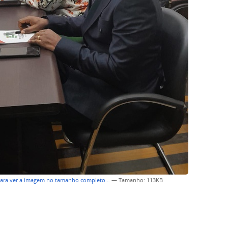
para ver a imagem no tamanho completo…
—
Tamanho
: 113KB