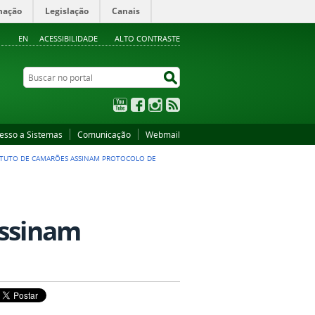
mação
Legislação
Canais
EN
ACESSIBILIDADE
ALTO CONTRASTE
Buscar no portal
Buscar no portal
YouTube
Facebook
Instagram
RSS
esso a Sistemas
Comunicação
Webmail
TITUTO DE CAMARÕES ASSINAM PROTOCOLO DE
assinam