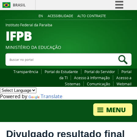
BRASIL
Simplifique!
EN
ACESSIBILIDADE
ALTO CONTRASTE
Comunica BR
Instituto Federal da Paraiba
IFPB
Participe
Acesso à informação
MINISTÉRIO DA EDUCAÇÃO
Legislação
Buscar no portal
Bus
Canais
Transparência
Portal do Estudante
Portal do Servidor
Portal
da TI
Acesso à Informação
Acesso a
Sistemas
Comunicação
Webmail
Powered by
Translate
Divulgado resultado final