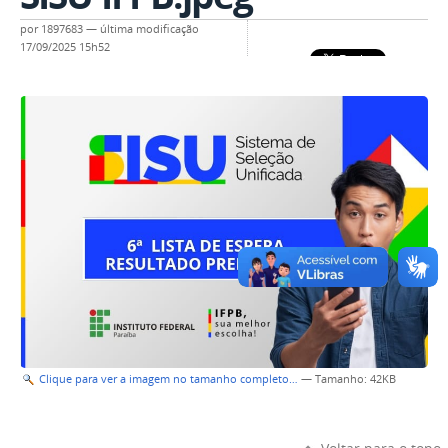
por
1897683
—
última modificação
17/09/2025 15h52
Clique para ver a imagem no tamanho completo…
—
Tamanho
: 42KB