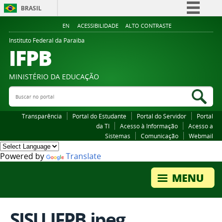
BRASIL
Simplifique!
EN
ACESSIBILIDADE
ALTO CONTRASTE
Comunica BR
Instituto Federal da Paraiba
IFPB
Participe
Acesso à informação
MINISTÉRIO DA EDUCAÇÃO
Legislação
Buscar no portal
Bus
Canais
Transparência
Portal do Estudante
Portal do Servidor
Portal
da TI
Acesso à Informação
Acesso a
Sistemas
Comunicação
Webmail
Powered by
Translate
SISU IFPB.jpeg