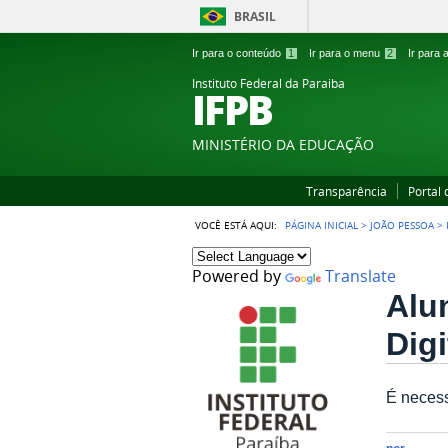
BRASIL
Ir para o conteúdo
1
Ir para o menu
2
Ir para
Instituto Federal da Paraiba
IFPB
MINISTÉRIO DA EDUCAÇÃO
Transparência
Portal
VOCÊ ESTÁ AQUI:
PÁGINA INICIAL
>
JOÃO PESSOA
>
Powered by
Translate
Alu
Dig
É necess