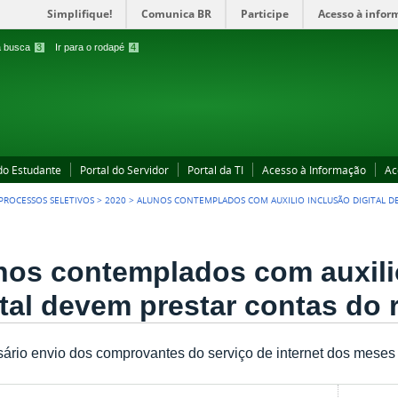
Simplifique!
Comunica BR
Participe
Acesso à infor
 a busca
3
Ir para o rodapé
4
 do Estudante
Portal do Servidor
Portal da TI
Acesso à Informação
Ac
PROCESSOS SELETIVOS
>
2020
>
ALUNOS CONTEMPLADOS COM AUXILIO INCLUSÃO DIGITAL 
nos contemplados com auxili
ital devem prestar contas do
ário envio dos comprovantes do serviço de internet dos meses