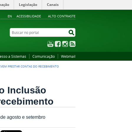
mação
Legislação
Canais
EN
ACESSIBILIDADE
ALTO CONTRASTE
Buscar no portal
Buscar no portal
YouTube
Facebook
Instagram
RSS
esso a Sistemas
Comunicação
Webmail
DEVEM PRESTAR CONTAS DO RECEBIMENTO
o Inclusão
 recebimento
 de agosto e setembro