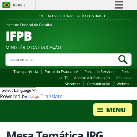
BRASIL
Simplifique!
EN
ACESSIBILIDADE
ALTO CONTRASTE
Comunica BR
Instituto Federal da Paraiba
IFPB
Participe
Acesso à informação
MINISTÉRIO DA EDUCAÇÃO
Legislação
Buscar no portal
Bus
Canais
Transparência
Portal do Estudante
Portal do Servidor
Portal
da TI
Acesso à Informação
Acesso a
Sistemas
Comunicação
Webmail
Powered by
Translate
Mesa Temática.JPG