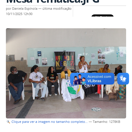
por
Daniela Espínola
—
última modificação
10/11/2025 12h30
Clique para ver a imagem no tamanho completo…
—
Tamanho
: 1278KB