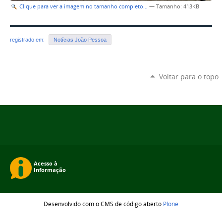
Clique para ver a imagem no tamanho completo…
—
Tamanho
: 413KB
registrado em:
Notícias João Pessoa
Voltar para o topo
Desenvolvido com o CMS de código aberto
Plone