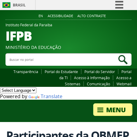
BRASIL
Simplifique!
EN
ACESSIBILIDADE
ALTO CONTRASTE
Comunica BR
Instituto Federal da Paraiba
IFPB
Participe
Acesso à informação
MINISTÉRIO DA EDUCAÇÃO
Legislação
Buscar no portal
Bus
Canais
Transparência
Portal do Estudante
Portal do Servidor
Portal
da TI
Acesso à Informação
Acesso a
Sistemas
Comunicação
Webmail
Powered by
Translate
Participantes da OBMEP