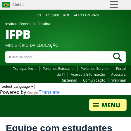
BRASIL
Simplifique!
EN
ACESSIBILIDADE
ALTO CONTRASTE
Comunica BR
Instituto Federal da Paraiba
IFPB
Participe
Acesso à informação
MINISTÉRIO DA EDUCAÇÃO
Legislação
Buscar no portal
Bus
Canais
Transparência
Portal do Estudante
Portal do Servidor
Portal
da TI
Acesso à Informação
Acesso a
Sistemas
Comunicação
Webmail
Powered by
Translate
Equipe com estudantes