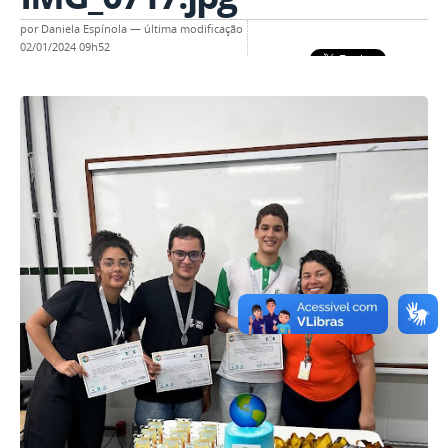
por
Daniela Espínola
—
última modificação
02/01/2024 09h52