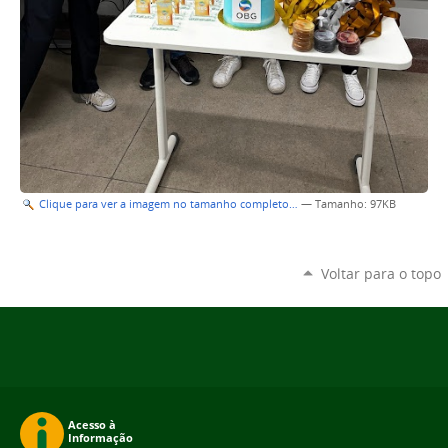
Clique para ver a imagem no tamanho completo…
—
Tamanho
: 97KB
Voltar para o topo