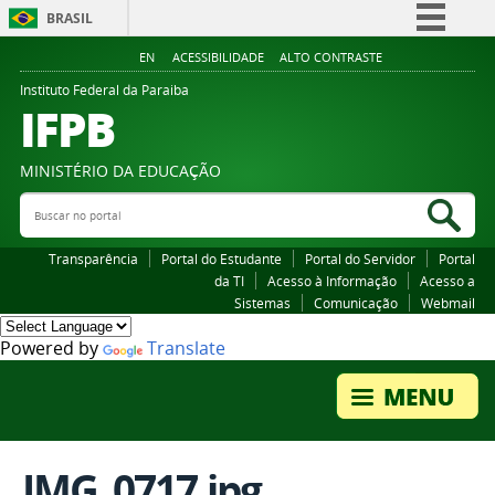
BRASIL
Simplifique!
EN
ACESSIBILIDADE
ALTO CONTRASTE
Comunica BR
Instituto Federal da Paraiba
IFPB
Participe
Acesso à informação
MINISTÉRIO DA EDUCAÇÃO
Legislação
Buscar no portal
Bus
Canais
Transparência
Portal do Estudante
Portal do Servidor
Portal
da TI
Acesso à Informação
Acesso a
Sistemas
Comunicação
Webmail
Powered by
Translate
IMG_0717.jpg