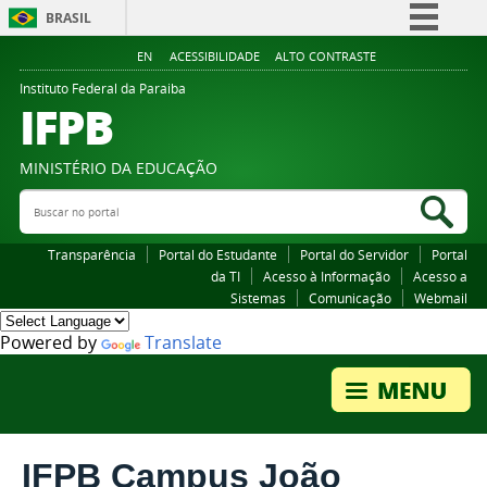
BRASIL
Simplifique!
EN
ACESSIBILIDADE
ALTO CONTRASTE
Comunica BR
Instituto Federal da Paraiba
IFPB
Participe
Acesso à informação
MINISTÉRIO DA EDUCAÇÃO
Legislação
Buscar no portal
Bus
Canais
Transparência
Portal do Estudante
Portal do Servidor
Portal
da TI
Acesso à Informação
Acesso a
Sistemas
Comunicação
Webmail
Powered by
Translate
IFPB Campus João