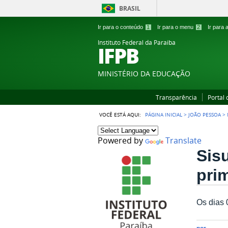
BRASIL
Ir para o conteúdo
1
Ir para o menu
2
Ir para
Instituto Federal da Paraiba
IFPB
MINISTÉRIO DA EDUCAÇÃO
Transparência
Portal
VOCÊ ESTÁ AQUI:
PÁGINA INICIAL
>
JOÃO PESSOA
>
Powered by
Translate
Sis
pri
Os dias 