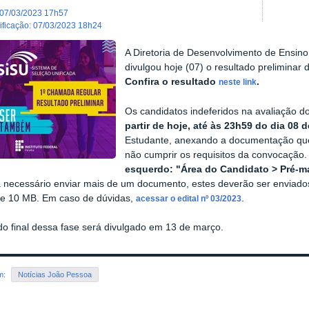
07/03/2023 17h57
dificação
:
07/03/2023 18h24
A Diretoria de Desenvolvimento de Ensi
divulgou hoje (07) o resultado preliminar
Confira o resultado
.
neste link
Os candidatos indeferidos na avaliação 
partir de hoje, até às 23h59 do dia 08 
Estudante, anexando a documentação que 
não cumprir os requisitos da convocação.
esquerdo: "Área do Candidato > Pré-ma
 necessário enviar mais de um documento, estes deverão ser enviad
e 10 MB. Em caso de dúvidas,
.
acessar o edital nº 03/2023
do final dessa fase será divulgado em 13 de março.
em:
Notícias João Pessoa