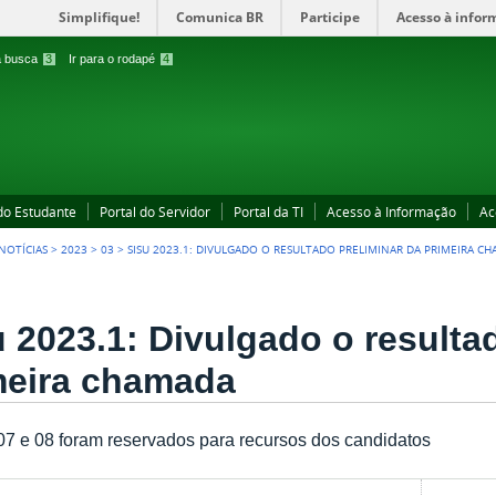
Simplifique!
Comunica BR
Participe
Acesso à infor
 a busca
3
Ir para o rodapé
4
 do Estudante
Portal do Servidor
Portal da TI
Acesso à Informação
Ac
NOTÍCIAS
>
2023
>
03
>
SISU 2023.1: DIVULGADO O RESULTADO PRELIMINAR DA PRIMEIRA C
u 2023.1: Divulgado o resulta
meira chamada
07 e 08 foram reservados para recursos dos candidatos