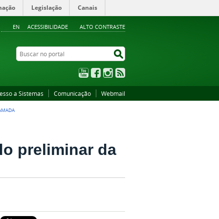
mação
Legislação
Canais
EN
ACESSIBILIDADE
ALTO CONTRASTE
Buscar no portal
Buscar no portal
YouTube
Facebook
Instagram
RSS
esso a Sistemas
Comunicação
Webmail
HAMADA
do preliminar da