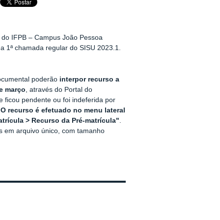
no do IFPB – Campus João Pessoa
 da 1ª chamada regular do SISU 2023.1.
documental poderão
interpor recurso a
de março
, através do Portal do
ficou pendente ou foi indeferida por
O recurso é efetuado no menu lateral
trícula > Recurso da Pré-matrícula"
.
os em arquivo único, com tamanho