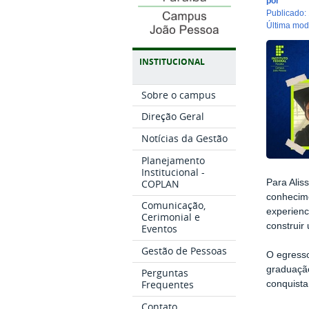
por
publicado
:
última mo
INSTITUCIONAL
Sobre o campus
Direção Geral
Notícias da Gestão
Planejamento
Institucional -
COPLAN
Para Alis
conhecim
Comunicação,
experienc
Cerimonial e
construir
Eventos
Gestão de Pessoas
O egresso
graduação
Perguntas
Frequentes
conquista
Contato