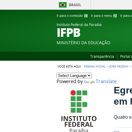
BRASIL
Ir para o conteúdo
1
Ir para o menu
2
Ir para
Instituto Federal da Paraiba
IFPB
MINISTÉRIO DA EDUCAÇÃO
Transparência
Portal
VOCÊ ESTÁ AQUI:
PÁGINA INICIAL
>
JOÃO PESSOA
>
Powered by
Translate
Egr
em 
Quatro 