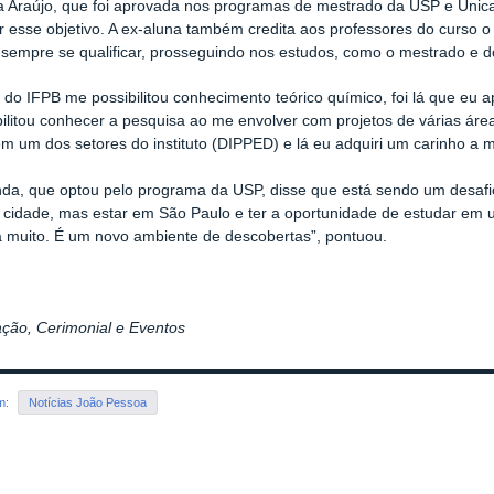
a Araújo, que foi aprovada nos programas de mestrado da USP e Unica
r esse objetivo. A ex-aluna também credita aos professores do curso o
empre se qualificar, prosseguindo nos estudos, como o mestrado e d
 do IFPB me possibilitou conhecimento teórico químico, foi lá que eu 
ilitou conhecer a pesquisa ao me envolver com projetos de várias ár
em um dos setores do instituto (DIPPED) e lá eu adquiri um carinho a ma
da, que optou pelo programa da USP, disse que está sendo um desafi
cidade, mas estar em São Paulo e ter a oportunidade de estudar em 
 muito. É um novo ambiente de descobertas”, pontuou.
ção, Cerimonial e Eventos
em:
Notícias João Pessoa