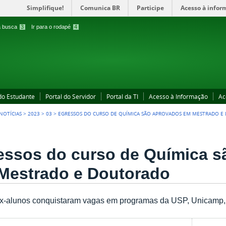
Simplifique!
Comunica BR
Participe
Acesso à infor
 a busca
3
Ir para o rodapé
4
 do Estudante
Portal do Servidor
Portal da TI
Acesso à Informação
Ac
NOTÍCIAS
>
2023
>
03
>
EGRESSOS DO CURSO DE QUÍMICA SÃO APROVADOS EM MESTRADO 
essos do curso de Química s
Mestrado e Doutorado
ex-alunos conquistaram vagas em programas da USP, Unica