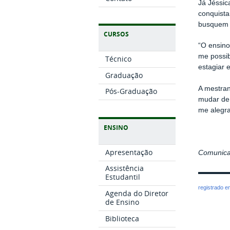
Já Jéssic
conquista
busquem s
CURSOS
“O ensino
me possib
Técnico
estagiar 
Graduação
A mestran
Pós-Graduação
mudar de 
me alegra
ENSINO
Apresentação
Comunica
Assistência
Estudantil
registrado 
Agenda do Diretor
de Ensino
Biblioteca