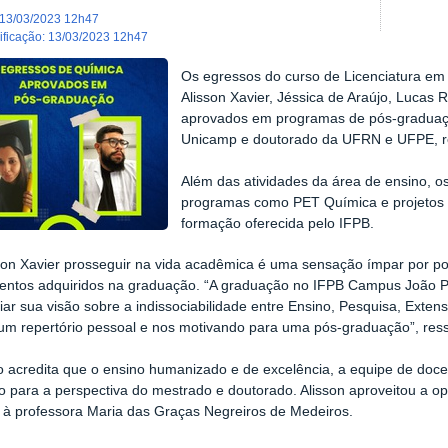
13/03/2023 12h47
dificação
:
13/03/2023 12h47
Os egressos do curso de Licenciatura e
Alisson Xavier, Jéssica de Araújo, Lucas
aprovados em programas de pós-gradua
Unicamp e doutorado da UFRN e UFPE, r
Além das atividades da área de ensino, o
programas como PET Química e projetos d
formação oferecida pelo IFPB.
son Xavier prosseguir na vida acadêmica é uma sensação ímpar por pod
entos adquiridos na graduação. “A graduação no IFPB Campus João Pe
iar sua visão sobre a indissociabilidade entre Ensino, Pesquisa, Exte
 um repertório pessoal e nos motivando para uma pós-graduação”, res
 acredita que o ensino humanizado e de excelência, a equipe de doce
 para a perspectiva do mestrado e doutorado. Alisson aproveitou a o
 à professora Maria das Graças Negreiros de Medeiros.