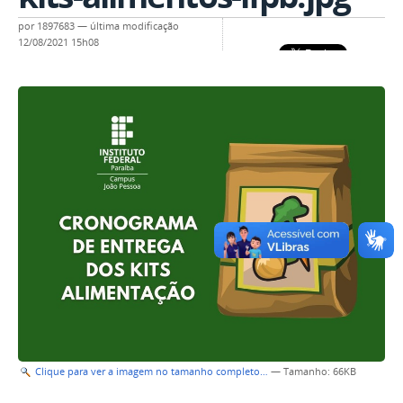
por
1897683
—
última modificação
12/08/2021 15h08
Clique para ver a imagem no tamanho completo…
—
Tamanho
: 66KB