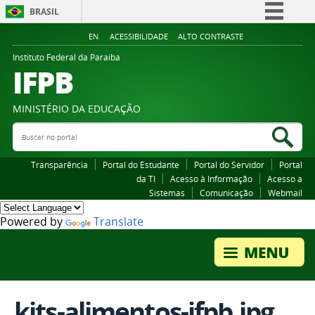
BRASIL
Simplifique!
EN
ACESSIBILIDADE
ALTO CONTRASTE
Comunica BR
Instituto Federal da Paraiba
IFPB
Participe
Acesso à informação
MINISTÉRIO DA EDUCAÇÃO
Legislação
Buscar no portal
Bus
Canais
Transparência
Portal do Estudante
Portal do Servidor
Portal
da TI
Acesso à Informação
Acesso a
Sistemas
Comunicação
Webmail
Powered by
Translate
kits-alimentos-ifpb.jpg