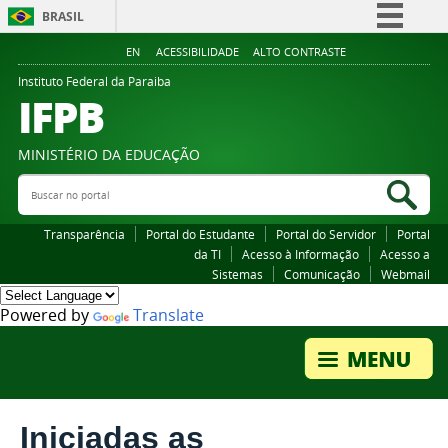
BRASIL
Simplifique!
EN
ACESSIBILIDADE
ALTO CONTRASTE
Comunica BR
Instituto Federal da Paraiba
IFPB
Participe
Acesso à informação
MINISTÉRIO DA EDUCAÇÃO
Legislação
Buscar no portal
Bus
Canais
Transparência
Portal do Estudante
Portal do Servidor
Portal
da TI
Acesso à Informação
Acesso a
Sistemas
Comunicação
Webmail
Powered by
Translate
Iniciadas as