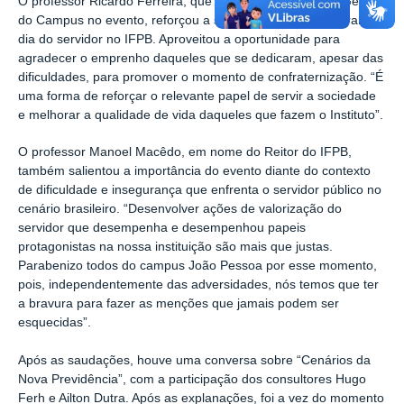
O professor Ricardo Ferreira, que representou o Diretor Geral
do Campus no evento, reforçou a satisfação em comemorar o
dia do servidor no IFPB. Aproveitou a oportunidade para
agradecer o emprenho daqueles que se dedicaram, apesar das
dificuldades, para promover o momento de confraternização. “É
uma forma de reforçar o relevante papel de servir a sociedade
e melhorar a qualidade de vida daqueles que fazem o Instituto”.
O professor Manoel Macêdo, em nome do Reitor do IFPB,
também salientou a importância do evento diante do contexto
de dificuldade e insegurança que enfrenta o servidor público no
cenário brasileiro. “Desenvolver ações de valorização do
servidor que desempenha e desempenhou papeis
protagonistas na nossa instituição são mais que justas.
Parabenizo todos do campus João Pessoa por esse momento,
pois, independentemente das adversidades, nós temos que ter
a bravura para fazer as menções que jamais podem ser
esquecidas”.
Após as saudações, houve uma conversa sobre “Cenários da
Nova Previdência”, com a participação dos consultores Hugo
Ferh e Ailton Dutra. Após as explanações, foi a vez do momento