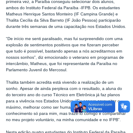
primeira vez, a Paraíba conseguiu selecionar dois alunos,
ambos do Instituto Federal da Paraíba -IFPB. Os estudantes
Matheus Henrique Santos Monteiro (IF Campina Grande) e
Thalita Cecília da Silva Barreto (IF João Pessoa) participarão
durante três semanas de uma capacitação nos Estados Unidos.
“De início me senti paralisado, mas fui surpreendido com uma
explosão de sentimentos positivos que me fizeram perceber
que tudo é possível, bastando apenas a nós acreditarmos em
nossos sonhos”, diz emocionado o veterano em programas de
intercâmbio, Matheus, que foi representante da Paraíba no
Parlamento Juvenil do Mercosul.
Thalita também acredita está vivendo a realização de um
sonho. Apesar de ainda perplexa com o resultado, a aluna do
do terceiro ano do curso Técnico em Eletrônica já faz planos
para a vivência nos Estados Unidos. “Eu espero aproveitar o
máximo, melhorar como ser humano e não reter esse
conhecimento só para mim, mas trazê-lo comigo e compartilhar
no meu projeto voluntário, na minha comunidade e no IFPB”.
Nesta edição quatro estudantes do Instituto Federal da Paraíba