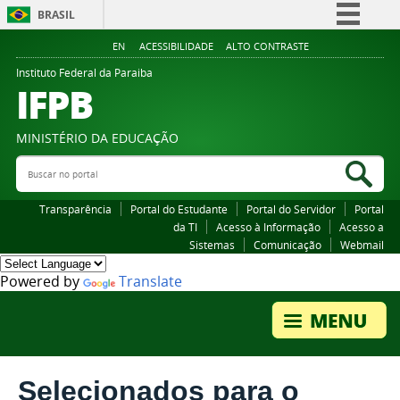
BRASIL
Simplifique!
EN
ACESSIBILIDADE
ALTO CONTRASTE
Comunica BR
Instituto Federal da Paraiba
IFPB
Participe
Acesso à informação
MINISTÉRIO DA EDUCAÇÃO
Legislação
Buscar no portal
Bus
Canais
Transparência
Portal do Estudante
Portal do Servidor
Portal
da TI
Acesso à Informação
Acesso a
Sistemas
Comunicação
Webmail
Powered by
Translate
Selecionados para o